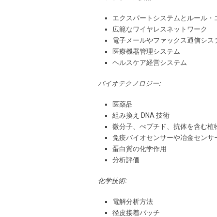
エクスパートシステムとルール・
広範なワイヤレスネットワーク
電子メールやファックス通信シス
医療機器管理システム
ヘルスケア経営システム
バイオテクノロジー:
医薬品
組み換え DNA 技術
微分子、ぺプチド、抗体を含む植
免疫バイオセンサーや冶金センサ
蛋白質の化学作用
分析評価
化学技術:
電解分析方法
径皮接着パッチ