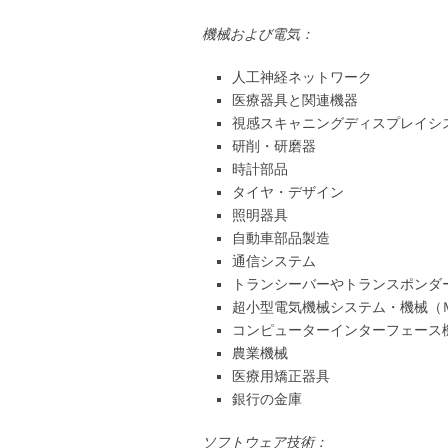
機械および電気：
人工神経ネットワーク
医療器具と関連機器
視感スキャニングディスプレイシ
研削・研磨器
時計部品
タイヤ・デザイン
照明器具
自動車部品製造
通信システム
トランシーバーやトランスポンダ
超小型電気機械システム・機械（
コンピューターインターフェース
農業機械
医療用矯正器具
銀行の金庫
ソフトウェア技術：