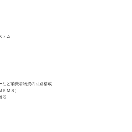
ステム
ーなど消費者物資の回路構成
ＭＥＭＳ）
機器