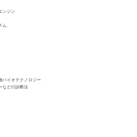
エンジン
テム
物バイオテクノロジー
ーなどの診断法